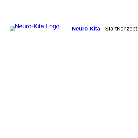
Neuro-Kita
Start
Konzept
Die vier Ebenen der Persönlichkeit nac
Wie wir denken, fühlen und handeln ist 
den unterschiedlichsten Gehirnarealen,
Dabei kann es durchaus vorkommen, das
überlappen. Dies führt dazu, dass bei 
Gefühlen, sich bestimmte Areale gegens