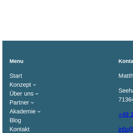
Quartalsmeeting 4 / 2009, Akademie f
in Kooperation mit Matthias Reithmann
Menu
Konta
Start
Matt
Konzept
Seeh
Über uns
7136
Partner
Akademie
+49 1
Blog
Kontakt
info@