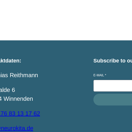
ür neurowissenschaftliches Bildungsmanagement, 
, Master of cognitive Neuroscience,
www.querhand
ktdaten:
Subscribe to o
hias Reithmann
E-MAIL
*
alde 6
4 Winnenden
76 83 13 17 62
neurokita.de