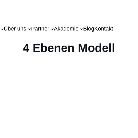
Über uns
Partner
Akademie
Blog
Kontakt
4 Ebenen Modell
h Prof. Dr. Dr. Gerhard Roth
zunächst einmal das Ergebnis vieler gleichzeitig ode
 die zusammen ein sehr komplexes Netzwerk ergeben 
s sich funktionelle Abläufe in bestimmten Arealen
komplexen Funktionen, wie z.B. der Grad unserer A
eitig unterstützen oder sogar ersetzen.