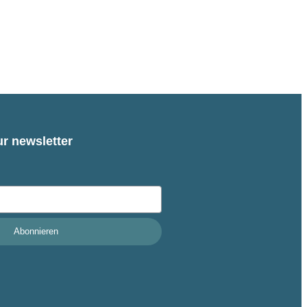
AFNB
eln.de
ur newsletter
Abonnieren