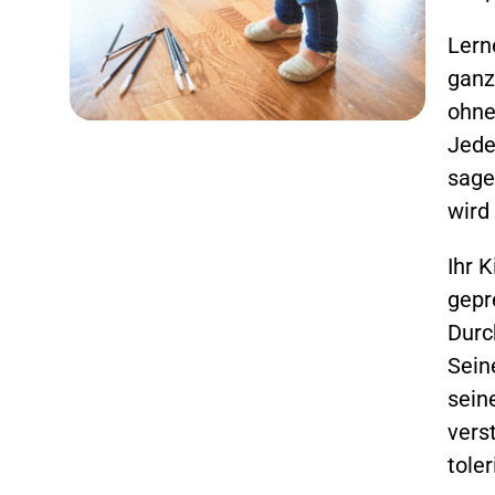
Lern
ganz
ohne
Jede
sage
wird
Ihr 
gepr
Durc
Sein
sein
vers
toler