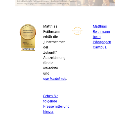
Matthias
Matthias
Reithmann
Reithmann
erhält die
beim
„Unternehmer
Pädagogen
der
Campus.
Zukunft“
Auszeichnung
für die
Neurokita
und
q
uerhandeln.de
.
Sehen Sie
folgende
Pressemitteilung
hierzu.